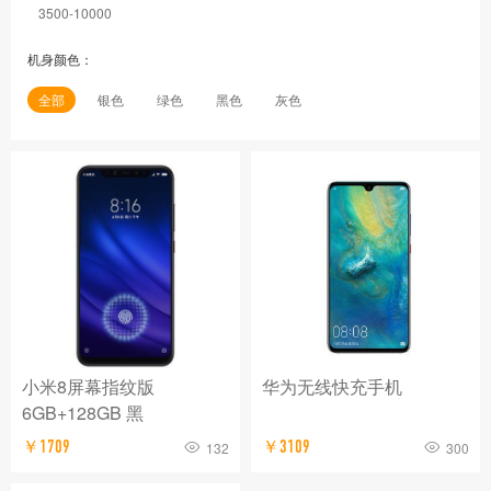
3500-10000
机身颜色：
全部
银色
绿色
黑色
灰色
小米8屏幕指纹版
华为无线快充手机
6GB+128GB 黑
￥1709
￥3109
132
300