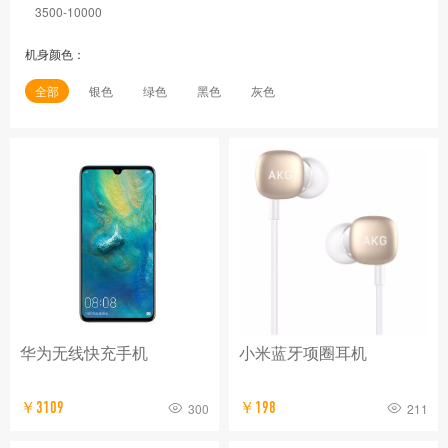
3500-10000
机身颜色：
全部
银色
绿色
黑色
灰色
华为无线快充手机
小米蓝牙项圈耳机
￥3109
￥198
300
211